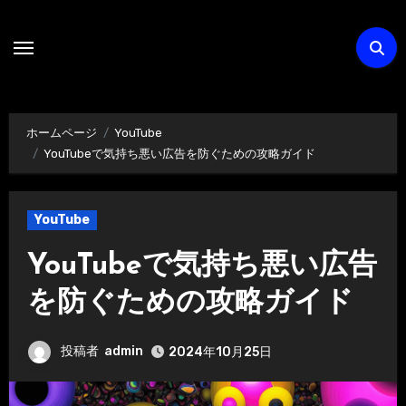
内
容
を
ス
キ
ホームページ
YouTube
ッ
YouTubeで気持ち悪い広告を防ぐための攻略ガイド
プ
YouTube
YouTubeで気持ち悪い広告
を防ぐための攻略ガイド
投稿者
admin
2024年10月25日