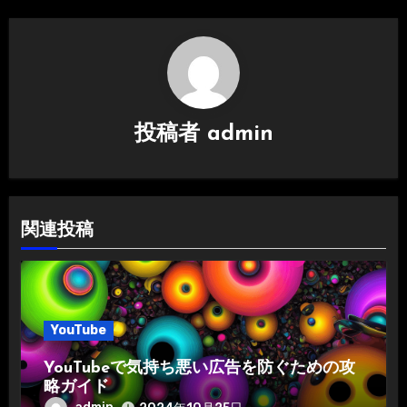
ー
シ
ョ
ン
投稿者
admin
関連投稿
YouTube
YouTubeで気持ち悪い広告を防ぐための攻
略ガイド